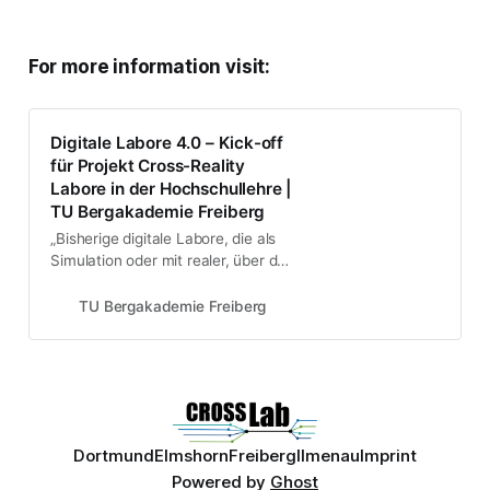
For more information visit:
Digitale Labore 4.0 – Kick-off
für Projekt Cross-Reality
Labore in der Hochschullehre |
TU Bergakademie Freiberg
„Bisherige digitale Labore, die als
Simulation oder mit realer, über das
Internet steuerbarer Hardware
umgesetzt werden, bieten nicht nur
TU Bergakademie Freiberg
unter Corona-Bedingungen viele
Vorteile.
Dortmund
Elmshorn
Freiberg
Ilmenau
Imprint
Powered by
Ghost